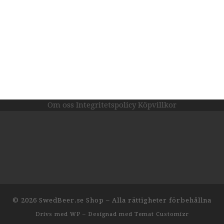
Om oss
Integritetspolicy
Köpvillkor
© 2026
SwedBeer.se Shop
– Alla rättigheter förbehållna
Drivs med
WP
– Designad med
Temat Customizr